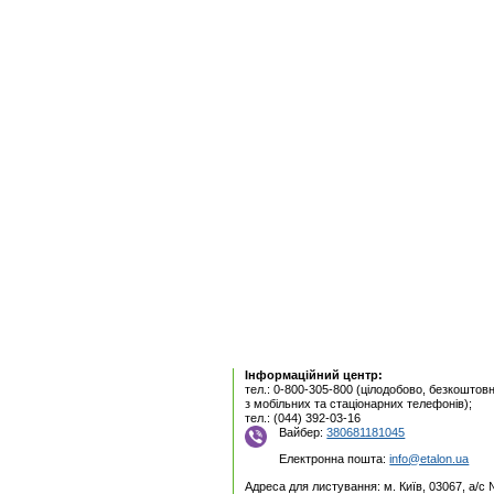
Інформаційний центр:
тел.: 0-800-305-800 (цілодобово, безкоштовн
з мобільних та стаціонарних телефонів);
тел.: (044) 392-03-16
Вайбер:
380681181045
Електронна пошта:
info@etalon.ua
Адреса для листування: м. Київ, 03067, а/с