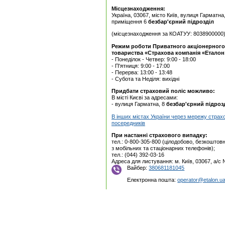
Місцезнаходження:
Україна, 03067, місто Київ, вулиця Гарматна
приміщення 6
безбар'єрний підрозділ
(місцезнаходження за КОАТУУ: 8038900000
Режим роботи Приватного акцiонерного
товариства «Страхова компанія «Еталон
- Понеділок - Четвер: 9:00 - 18:00
- П'ятниця: 9:00 - 17:00
- Перерва: 13:00 - 13:48
- Субота та Неділя: вихідні
Придбати страховий поліс можливо:
В місті Києві за адресами:
- вулиця Гарматна, 8
безбар'єрний підроз
В інших містах України через мережу страх
посередників
При настанні страхового випадку:
тел.: 0-800-305-800 (цілодобово, безкоштовн
з мобільних та стаціонарних телефонів);
тел.: (044) 392-03-16
Адреса для листування: м. Київ, 03067, а/с
Вайбер:
380681181045
Електронна пошта:
operator@etalon.u