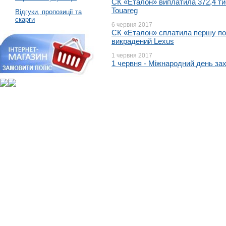
CК «Еталон» виплатила 372,4 ти
Touareg
Відгуки, пропозиції та
скарги
6 червня 2017
СК «Еталон» сплатила першу по
викрадений Lexus
1 червня 2017
1 червня - Міжнародний день зах