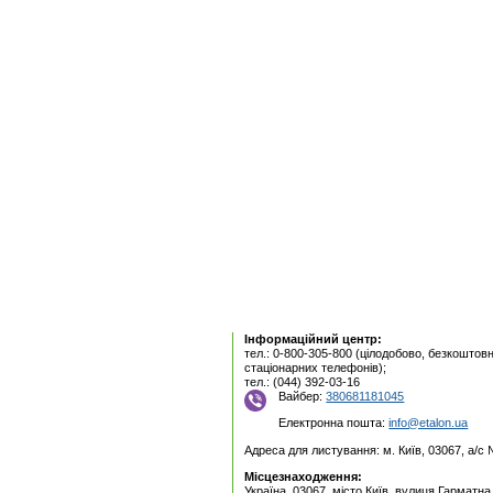
Інформаційний центр:
тел.: 0-800-305-800 (цілодобово, безкоштовн
стаціонарних телефонів);
тел.: (044) 392-03-16
Вайбер:
380681181045
Електронна пошта:
info@etalon.ua
Адреса для листування: м. Київ, 03067, а/с
Місцезнаходження:
Україна, 03067, місто Київ, вулиця Гарматна