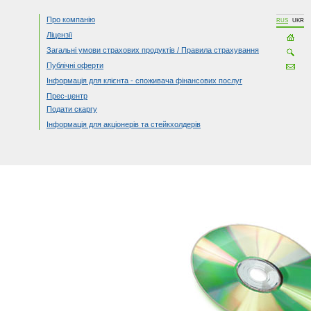
Про компанію
RUS
UKR
Ліцензії
Загальні умови страхових продуктів / Правила страхування
Публічні оферти
Інформація для клієнта - споживача фінансових послуг
Прес-центр
Подати скаргу
Інформація для акціонерів та стейкхолдерів