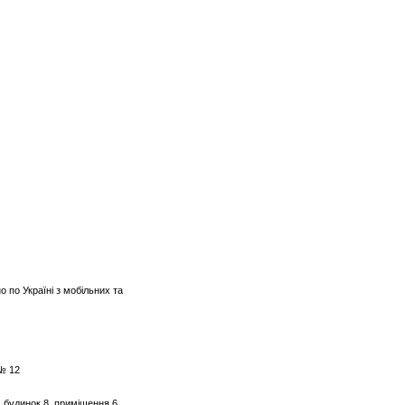
о по Україні з мобільних та
 № 12
, будинок 8, приміщення 6