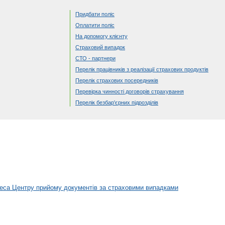
Придбати поліс
Оплатити поліс
На допомогу клієнту
Страховий випадок
СТО - партнери
Перелік працівників з реалізації страхових продуктів
Перелік страхових посередників
Перевірка чинності договорів страхування
Перелік безбар'єрних підрозділів
са Центру прийому документів за страховими випадками