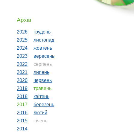
Архів
2026
грудень
2025
листопад
2024
жовтень
2023
вересень
2022
серпень
2021
липень
2020
червень
2019
травень
2018
квiтень
2017
березень
2016
лютий
2015
сiчень
2014