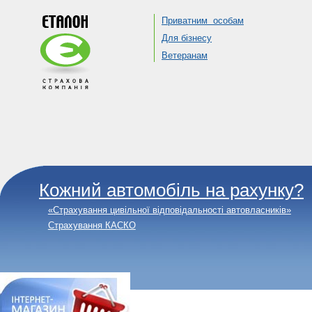
Приватним особам
Для бізнесу
Ветеранам
Кожний автомобіль на рахунку?
«Страхування цивільної відповідальності автовласників»
Страхування КАСКО