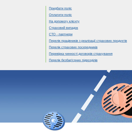
Придбати поліс
Оплатити поліс
На допомогу клієнту
Страховий випадок
СТО - партнери
Перелік працівників з реалізації страхових продуктів
Перелік страхових посередників
Перевірка чинності договорів страхування
Перелік безбар'єрних підрозділів