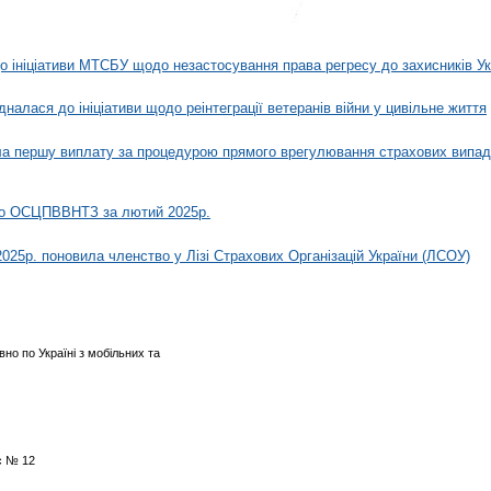
 ініціативи МТСБУ щодо незастосування права регресу до захисників Ук
алася до ініціативи щодо реінтеграції ветеранів війни у цивільне життя
ла першу виплату за процедурою прямого врегулювання страхових випад
 по ОСЦПВВНТЗ за лютий 2025р.
2025р. поновила членство у Лізі Страхових Організацій України (ЛСОУ)
вно по Україні з мобільних та
/с № 12