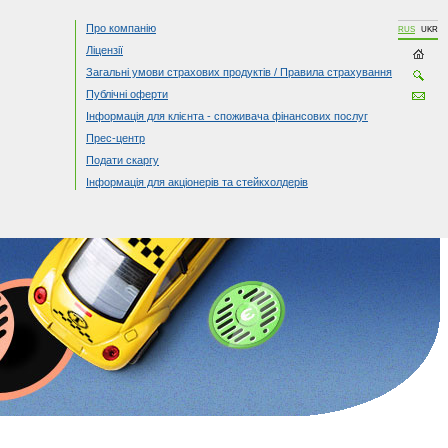
Про компанію
RUS
UKR
Ліцензії
Загальні умови страхових продуктів / Правила страхування
Публічні оферти
Інформація для клієнта - споживача фінансових послуг
Прес-центр
Подати скаргу
Інформація для акціонерів та стейкхолдерів