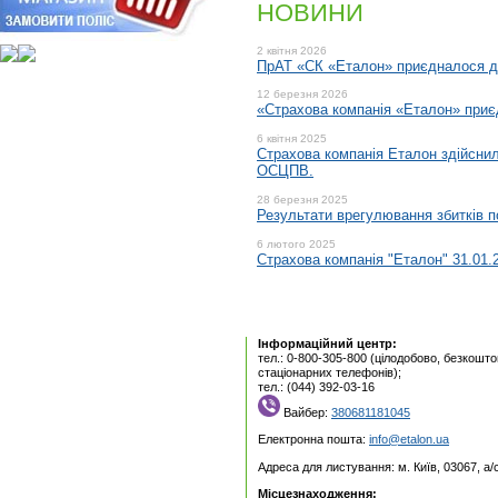
НОВИНИ
2 квiтня 2026
ПрАТ «СК «Еталон» приєдналося до
12 березня 2026
«Страхова компанія «Еталон» приєдн
6 квiтня 2025
Страхова компанія Еталон здійсни
ОСЦПВ.
28 березня 2025
Результати врегулювання збитків
6 лютого 2025
Страхова компанія "Еталон" 31.01.
Інформаційний центр:
тел.: 0-800-305-800 (цілодобово, безкошто
стаціонарних телефонів);
тел.: (044) 392-03-16
Вайбер:
380681181045
Електронна пошта:
info@etalon.ua
Адреса для листування: м. Київ, 03067, а
Місцезнаходження: