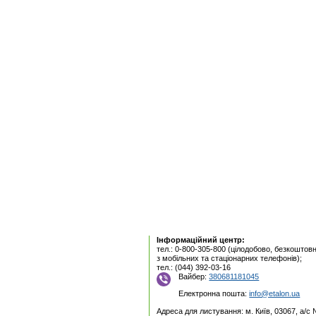
Інформаційний центр:
тел.: 0-800-305-800 (цілодобово, безкоштовн
з мобільних та стаціонарних телефонів);
тел.: (044) 392-03-16
Вайбер:
380681181045
Електронна пошта:
info@etalon.ua
Адреса для листування: м. Київ, 03067, а/с