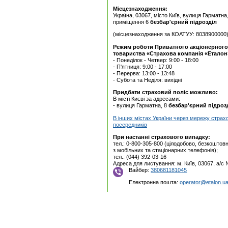
Місцезнаходження:
Україна, 03067, місто Київ, вулиця Гарматна
приміщення 6
безбар'єрний підрозділ
(місцезнаходження за КОАТУУ: 8038900000
Режим роботи Приватного акцiонерного
товариства «Страхова компанія «Еталон
- Понеділок - Четвер: 9:00 - 18:00
- П'ятниця: 9:00 - 17:00
- Перерва: 13:00 - 13:48
- Субота та Неділя: вихідні
Придбати страховий поліс можливо:
В місті Києві за адресами:
- вулиця Гарматна, 8
безбар'єрний підроз
В інших містах України через мережу страх
посередників
При настанні страхового випадку:
тел.: 0-800-305-800 (цілодобово, безкоштовн
з мобільних та стаціонарних телефонів);
тел.: (044) 392-03-16
Адреса для листування: м. Київ, 03067, а/с
Вайбер:
380681181045
Електронна пошта:
operator@etalon.u