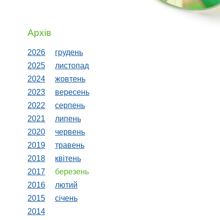
Архів
2026
грудень
2025
листопад
2024
жовтень
2023
вересень
2022
серпень
2021
липень
2020
червень
2019
травень
2018
квiтень
2017
березень
2016
лютий
2015
сiчень
2014