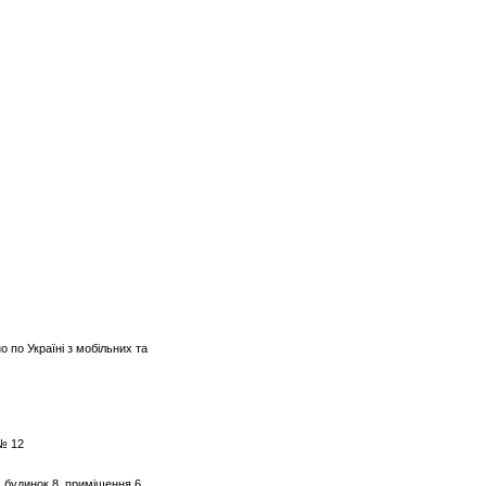
о по Україні з мобільних та
 № 12
, будинок 8, приміщення 6