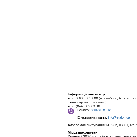
Інформаційний центр:
тел.: 0-800-305-800 (цілодобово, безкоштовн
стаціонарних телефонів);
тел.: (044) 392-03-16
Вайбер:
380681181045
Електронна пошта:
info@etalon.ua
Адреса для листування: м. Київ, 03067, а/с
Місцезнаходження:
Україна, 03067, місто Київ, вулиця Гарматна