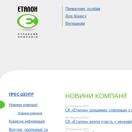
Приватним особам
Для бізнесу
Ветеранам
ПРЕС-ЦЕНТР
НОВИНИ КОМПАНІЇ
Новини компанії
31 березня 2011
СК «Еталон» розширює співпрацю з 
Новини компанії
29 березня 2011
Корисна інформація
СК «Еталон» взяла участь у наукові
Відгуки, пропозиції та
25 березня 2011