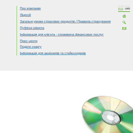
Про компанію
RUS
UKR
Ліцензії
Загальні умови страхових продуктів / Правила страхування
Публічні оферти
Інформація для клієнта - споживача фінансових послуг
Прес-центр
Подати скаргу
Інформація для акціонерів та стейкхолдерів