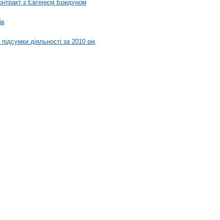
онтракт з Євгенієм Бридуном
ів
підсумки діяльності за 2010 рік