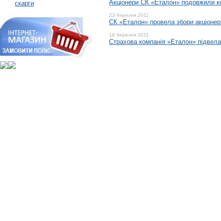
Акціонери СК «Еталон» подовжили к
скарги
23 березня 2011
СК «Еталон» провела збори акціонер
18 березня 2011
Страхова компанія «Еталон» підвела 