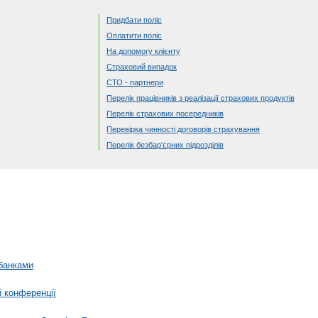
Придбати поліс
Оплатити поліс
На допомогу клієнту
Страховий випадок
СТО - партнери
Перелік працівників з реалізації страхових продуктів
Перелік страхових посередників
Перевірка чинності договорів страхування
Перелік безбар'єрних підрозділів
банками
й конференції