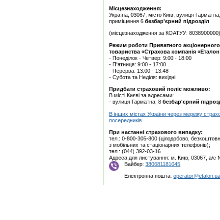
Місцезнаходження:
Україна, 03067, місто Київ, вулиця Гарматна
приміщення 6
безбар'єрний підрозділ
(місцезнаходження за КОАТУУ: 8038900000
Режим роботи Приватного акцiонерного
товариства «Страхова компанія «Еталон
- Понеділок - Четвер: 9:00 - 18:00
- П'ятниця: 9:00 - 17:00
- Перерва: 13:00 - 13:48
- Субота та Неділя: вихідні
Придбати страховий поліс можливо:
В місті Києві за адресами:
- вулиця Гарматна, 8
безбар'єрний підроз
В інших містах України через мережу страх
посередників
При настанні страхового випадку:
тел.: 0-800-305-800 (цілодобово, безкоштовн
з мобільних та стаціонарних телефонів);
тел.: (044) 392-03-16
Адреса для листування: м. Київ, 03067, а/с
Вайбер:
380681181045
Електронна пошта:
operator@etalon.u