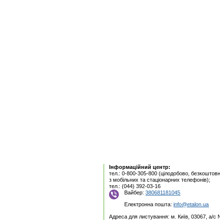
Інформаційний центр:
тел.: 0-800-305-800 (цілодобово, безкоштовн
з мобільних та стаціонарних телефонів);
тел.: (044) 392-03-16
Вайбер:
380681181045
Електронна пошта:
info@etalon.ua
Адреса для листування: м. Київ, 03067, а/с