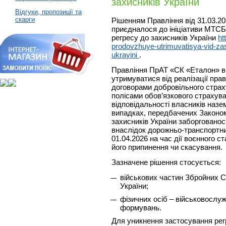
захисників України
Відгуки, пропозиції та
скарги
Рішенням Правління від 31.03.2
приєдналося до ініціативи МТС
регресу до захисників України
ht
prodovzhuye-utrimuvatisya-vid-za
ukrayini
.
Правління ПрАТ «СК «Еталон» в
утримуватися від реалізації прав
договорами добровільного страх
полісами обов’язкового страхув
відповідальності власників назе
випадках, передбачених Законо
захисників України заборгованос
внаслідок дорожньо-транспортни
01.04.2026 на час дії воєнного ст
його припинення чи скасування.
Зазначене рішення стосується:
військових частин Збройних Си
України;
фізичних осіб – військовослу
формувань.
Для уникнення застосування рег