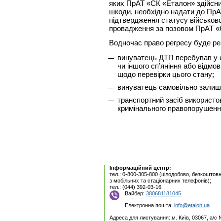
яких ПрАТ «СК «Еталон» здійсн
шкоди, необхідно надати до Пр
підтвердження статусу військов
провадження за позовом ПрАТ «
Водночас право регресу буде реа
винуватець ДТП перебував у с
чи іншого сп’яніння або відмо
щодо перевірки цього стану;
винуватець самовільно залиш
транспортний засіб використо
кримінального правопорушенн
Інформаційний центр:
тел.: 0-800-305-800 (цілодобово, безкоштовн
з мобільних та стаціонарних телефонів);
тел.: (044) 392-03-16
Вайбер:
380681181045
Електронна пошта:
info@etalon.ua
Адреса для листування: м. Київ, 03067, а/с