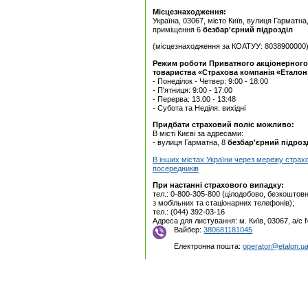
Місцезнаходження:
Україна, 03067, місто Київ, вулиця Гарматна
приміщення 6
безбар'єрний підрозділ
(місцезнаходження за КОАТУУ: 8038900000
Режим роботи Приватного акцiонерного
товариства «Страхова компанія «Еталон
- Понеділок - Четвер: 9:00 - 18:00
- П'ятниця: 9:00 - 17:00
- Перерва: 13:00 - 13:48
- Субота та Неділя: вихідні
Придбати страховий поліс можливо:
В місті Києві за адресами:
- вулиця Гарматна, 8
безбар'єрний підроз
В інших містах України через мережу страх
посередників
При настанні страхового випадку:
тел.: 0-800-305-800 (цілодобово, безкоштовн
з мобільних та стаціонарних телефонів);
тел.: (044) 392-03-16
Адреса для листування: м. Київ, 03067, а/с
Вайбер:
380681181045
Електронна пошта:
operator@etalon.u