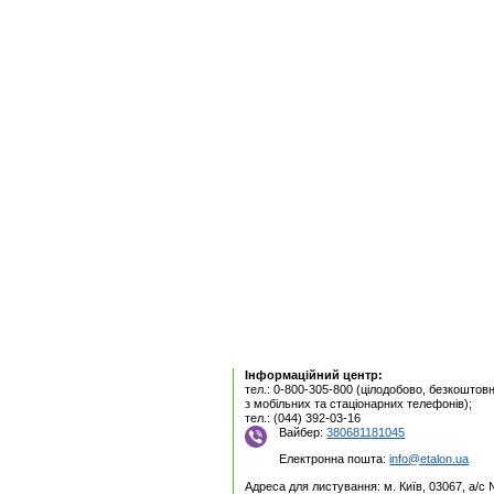
Інформаційний центр:
тел.: 0-800-305-800 (цілодобово, безкоштовн
з мобільних та стаціонарних телефонів);
тел.: (044) 392-03-16
Вайбер:
380681181045
Електронна пошта:
info@etalon.ua
Адреса для листування: м. Київ, 03067, а/с