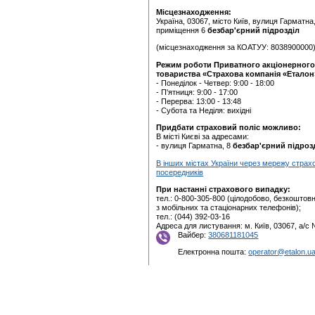
Місцезнаходження:
Україна, 03067, місто Київ, вулиця Гарматна
приміщення 6
безбар'єрний підрозділ
(місцезнаходження за КОАТУУ: 8038900000
Режим роботи Приватного акцiонерного
товариства «Страхова компанія «Еталон
- Понеділок - Четвер: 9:00 - 18:00
- П'ятниця: 9:00 - 17:00
- Перерва: 13:00 - 13:48
- Субота та Неділя: вихідні
Придбати страховий поліс можливо:
В місті Києві за адресами:
- вулиця Гарматна, 8
безбар'єрний підроз
В інших містах України через мережу страх
посередників
При настанні страхового випадку:
тел.: 0-800-305-800 (цілодобово, безкоштовн
з мобільних та стаціонарних телефонів);
тел.: (044) 392-03-16
Адреса для листування: м. Київ, 03067, а/с
Вайбер:
380681181045
Електронна пошта:
operator@etalon.u