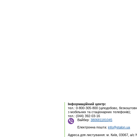
Інформаційний центр:
тел.: 0-800-305-800 (цілодобово, безкоштовн
з мобільних та стаціонарних телефонів);
тел.: (044) 392-03-16
Вайбер:
380681181045
Електронна пошта:
info@etalon.ua
Адреса для листування: м. Київ, 03067, а/с