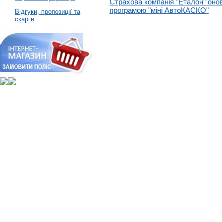
Страхова компанія "Еталон" оно
програмою "міні АвтоКАСКО"
Відгуки, пропозиції та
скарги