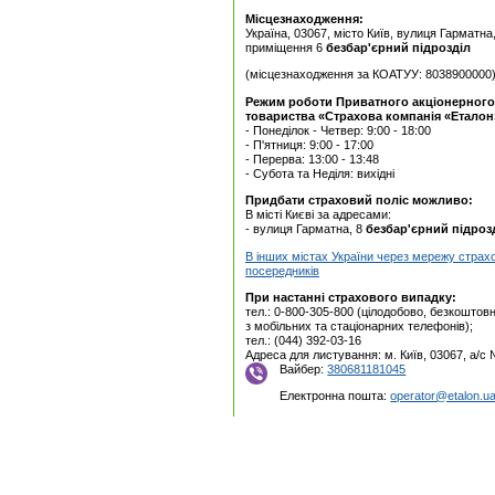
Місцезнаходження:
Україна, 03067, місто Київ, вулиця Гарматна
приміщення 6
безбар'єрний підрозділ
(місцезнаходження за КОАТУУ: 8038900000
Режим роботи Приватного акцiонерного
товариства «Страхова компанія «Еталон
- Понеділок - Четвер: 9:00 - 18:00
- П'ятниця: 9:00 - 17:00
- Перерва: 13:00 - 13:48
- Субота та Неділя: вихідні
Придбати страховий поліс можливо:
В місті Києві за адресами:
- вулиця Гарматна, 8
безбар'єрний підроз
В інших містах України через мережу страх
посередників
При настанні страхового випадку:
тел.: 0-800-305-800 (цілодобово, безкоштовн
з мобільних та стаціонарних телефонів);
тел.: (044) 392-03-16
Адреса для листування: м. Київ, 03067, а/с
Вайбер:
380681181045
Електронна пошта:
operator@etalon.u