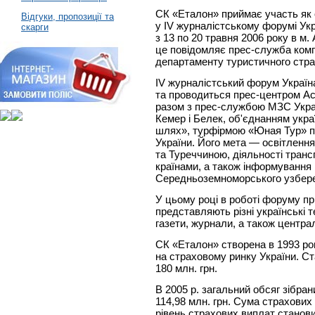
СК «Еталон» приймає участь як 
Відгуки, пропозиції та
у IV журналістському форумі Ук
скарги
з 13 по 20 травня 2006 року в м.
це повідомляє прес-служба комп
департаменту туристичного стр
IV журналістський форум Україн
та проводиться прес-центром Асо
разом з прес-службою МЗС Україн
Кемер і Белек, об'єднанням укр
шлях», турфірмою «Юная Тур» п
України. Його мета — освітлення
та Туреччиною, діяльності транс
країнами, а також інформування 
Середньоземноморського узбер
У цьому році в роботі форуму пр
представляють різні українські 
газети, журнали, а також централ
СК «Еталон» створена в 1993 роц
на страховому ринку України. Ст
180 млн. грн.
В 2005 р. загальний обсяг зібра
114,98 млн. грн. Сума страхових
рівень страхових виплат станови