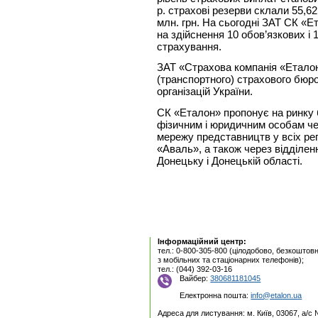
р. страхові резерви склали 55,62
млн. грн. На сьогодні ЗАТ СК «Е
на здійснення 10 обов’язкових і 
страхування.
ЗАТ «Страхова компанія «Етало
(транспортного) страхового бюро
організацій України.
СК «Еталон» пропонує на ринку 
фізичним і юридичним особам че
мережу представництв у всіх рег
«Аваль», а також через відділенн
Донецьку і Донецькій області.
Інформаційний центр:
тел.: 0-800-305-800 (цілодобово, безкоштовн
з мобільних та стаціонарних телефонів);
тел.: (044) 392-03-16
Вайбер:
380681181045
Електронна пошта:
info@etalon.ua
Адреса для листування: м. Київ, 03067, а/с