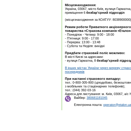
Місцезнаходження:
Україна, 03067, місто Київ, вулиця Гарматна
приміщення 6
безбар'єрний підрозділ
(місцезнаходження за КОАТУУ: 8038900000
Режим роботи Приватного акцiонерного
товариства «Страхова компанія «Еталон
- Понеділок - Четвер: 9:00 - 18:00
- П'ятниця: 9:00 - 17:00
- Перерва: 13:00 - 13:48
- Субота та Неділя: вихідні
Придбати страховий поліс можливо:
В місті Києві за адресами:
- вулиця Гарматна, 8
безбар'єрний підроз
В інших містах України через мережу страх
посередників
При настанні страхового випадку:
тел.: 0-800-305-800 (цілодобово, безкоштовн
з мобільних та стаціонарних телефонів);
тел.: (044) 392-03-16
Адреса для листування: м. Київ, 03067, а/с
Вайбер:
380681181045
Електронна пошта:
operator@etalon.u