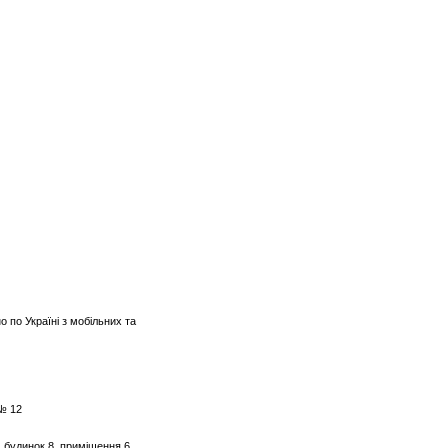
о по Україні з мобільних та
 № 12
, будинок 8, приміщення 6