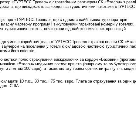
ратор «ТУРТЕСС Тревел» є стратегічним партнером СК «Еталон» з реалі
туристів, що виїжджають за кордон за туристичними пакетами «ТУРТЕСС
цію про «ТУРТЕСС Тревел», що є одним з найбільших туроператорів
и власну чартерну програму і викуповуючи гарантовані номери у готелях,
х туристичних пакетів, починаючи від найекономічніших пропозицій
о до умов співробітництва з «ТУРТЕСС Тревел» страхові поліси СК «Ета
і ваучером на поселення у готелі є складовою частиною туристичних пак
ками його клієнтів.
лючається поліс страхування виїжджаючих за кордон «Базовий» (програм
мпанією «Еталон» медичних послуг при стаціонарному та амбулаторном
слуг з лімітом 100 євро), а також оплату транспортних витрат (у т.ч. меди
кладати 10 тис., 30 тис. і 75 тис. євро. Плата за страхування за один д
 дол. США.