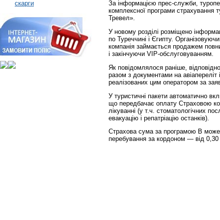
скарги
За інформацією прес-служби, туропе
комплексної програми страхування 
Тревел».
У новому розділі розміщено інформа
по Туреччині і Єгипту. Організовуюч
компанія займається продажем повни
і закінчуючи VIP-обслуговуванням.
Як повідомлялося раніше, відповідн
разом з документами на авіапереліт 
реалізованих цим оператором за заяв
У туристичні пакети автоматично вк
що передбачає оплату Страховою ко
лікуванні (у т.ч. стоматологічних по
евакуацію і репатріацію останків).
Страхова сума за програмою В може с
перебування за кордоном — від 0,30