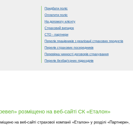
Придбати поліс
Оплатити поліс
На допомогу клієнту
Страховий випадок
СТО - партнери
Перелік працівників з реалізації страхових продуктів
Перелік страхових посередників
Перевірка чинності договорів страхування
Перелік безбар'єрних підрозділів
евел» розміщено на веб-сайті СК «Еталон»
іщено на веб-сайті страхової компанії «Еталон» у розділі «Партнери»,