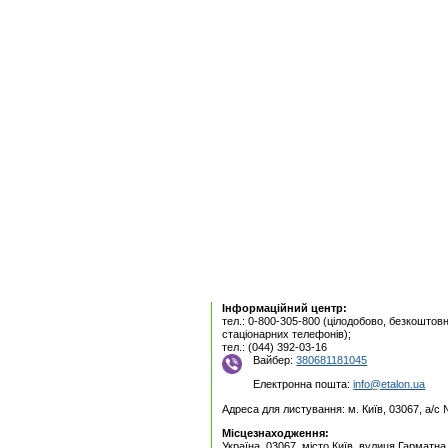
Інформаційний центр:
тел.: 0-800-305-800 (цілодобово, безкоштовн
стаціонарних телефонів);
тел.: (044) 392-03-16
Вайбер:
380681181045
Електронна пошта:
info@etalon.ua
Адреса для листування: м. Київ, 03067, а/с
Місцезнаходження:
Україна, 03067, місто Київ, вулиця Гарматна