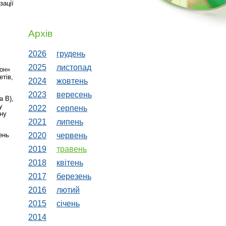
зації
Архів
2026
грудень
2025
листопад
лон»
етів,
2024
жовтень
2023
вересень
а B),
у
2022
серпень
чну
2021
липень
2020
червень
ень
2019
травень
2018
квiтень
2017
березень
2016
лютий
2015
сiчень
2014