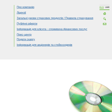
Про компанію
RUS
UKR
Ліцензії
Загальні умови страхових продуктів / Правила страхування
Публічні оферти
Інформація для клієнта - споживача фінансових послуг
Прес-центр
Подати скаргу
Інформація для акціонерів та стейкхолдерів