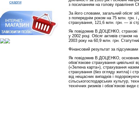
скарги
з посиланням на голову правління
За його словами, загальний обсяг зі
з попереднім роком на 75 млн. грн. і 
страхування, 121,6 млн. грн. — зі с
Як повідомив В.ДОЦЕНКО, страхові ре
у 2002 році. Обсяг активів станом на
2003 року на 60,9 млн. грн. Статутни
Фінансовий результат за підсумками 
Як повідомив В.ДОЦЕНКО, основними
обов’язкове страхування цивільної ві
(«Зелена карта»), страхування назем
страхування (без огляду житла) і ст
від нещасних випадків і подорожуюч
сільськогосподарських культур, техн
технічних ризиків і обов’язкові види 