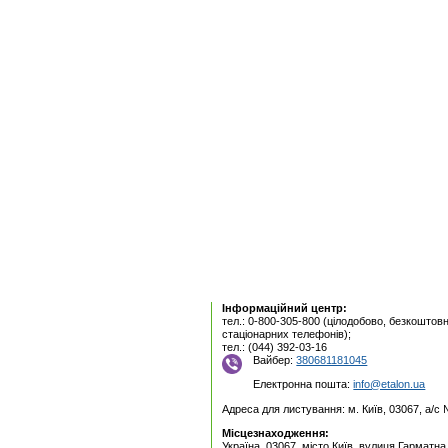
Інформаційний центр:
тел.: 0-800-305-800 (цілодобово, безкоштовн
стаціонарних телефонів);
тел.: (044) 392-03-16
Вайбер:
380681181045
Електронна пошта:
info@etalon.ua
Адреса для листування: м. Київ, 03067, а/с
Місцезнаходження:
Україна, 03067, місто Київ, вулиця Гарматна