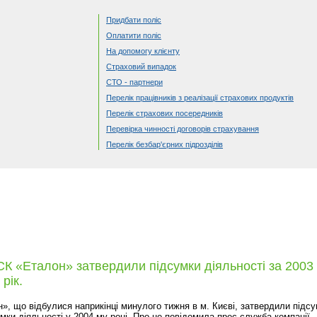
Придбати поліс
Оплатити поліс
На допомогу клієнту
Страховий випадок
СТО - партнери
Перелік працівників з реалізації страхових продуктів
Перелік страхових посередників
Перевірка чинності договорів страхування
Перелік безбар'єрних підрозділів
СК «Еталон» затвердили підсумки діяльності за 2003 
рік.
н», що відбулися наприкінці минулого тижня в м. Києві, затвердили підс
рямки діяльності у 2004-му році. Про це повідомила прес-служба компанії