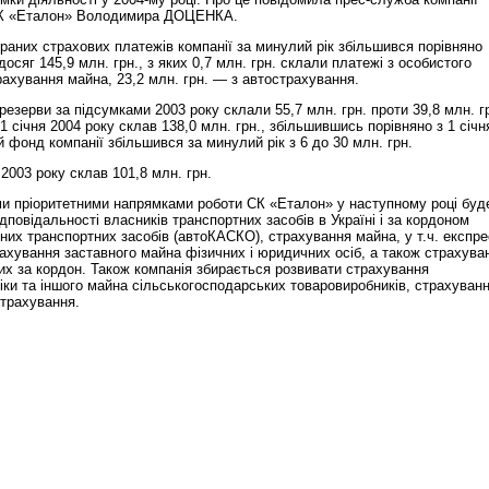
 СК «Еталон» Володимира ДОЦЕНКА.
браних страхових платежів компанії за минулий рік збільшився порівняно
досяг 145,9 млн. грн., з яких 0,7 млн. грн. склали платежі з особистого
трахування майна, 23,2 млн. грн. — з автострахування.
зерви за підсумками 2003 року склали 55,7 млн. грн. проти 39,8 млн. г
 1 січня 2004 року склав 138,0 млн. грн., збільшившись порівняно з 1 січн
й фонд компанії збільшився за минулий рік з 6 до 30 млн. грн.
2003 року склав 101,8 млн. грн.
 пріоритетними напрямками роботи СК «Еталон» у наступному році буд
дповідальності власників транспортних засобів в Україні і за кордоном
них транспортних засобів (автоКАСКО), страхування майна, у т.ч. експре
рахування заставного майна фізичних і юридичних осіб, а також страхува
их за кордон. Також компанія збирається розвивати страхування
іки та іншого майна сільськогосподарських товаровиробників, страхуван
страхування.