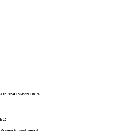
о по Україні з мобільних та
 № 12
, будинок 8, приміщення 6