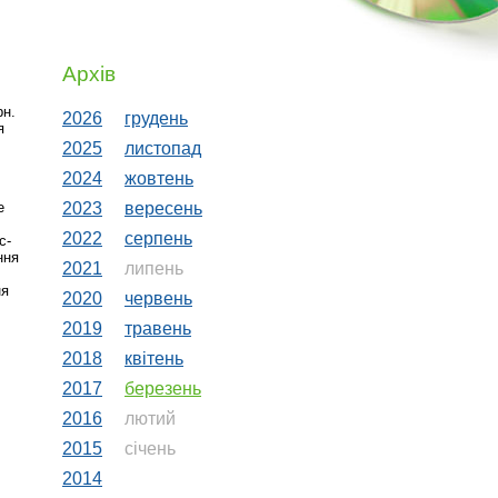
Архів
рн.
2026
грудень
я
2025
листопад
2024
жовтень
е
2023
вересень
2022
серпень
с-
ння
2021
липень
ня
2020
червень
2019
травень
2018
квiтень
2017
березень
2016
лютий
2015
сiчень
2014