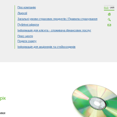
Про компанію
RUS
UKR
Ліцензії
Загальні умови страхових продуктів / Правила страхування
Публічні оферти
Інформація для клієнта - споживача фінансових послуг
Прес-центр
Подати скаргу
Інформація для акціонерів та стейкхолдерів
рік
умки