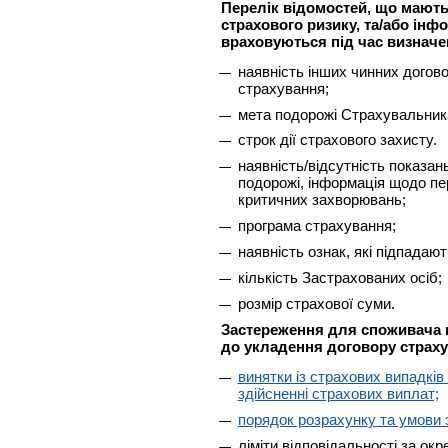
Перелік відомостей, що мають
страхового ризику, та/або інф
враховуються під час визначен
наявність інших чинних догов
страхування;
мета подорожі Страхувальника
строк дії страхового захисту.
наявність/відсутність показан
подорожі, інформація щодо пе
критичних захворювань;
програма страхування;
наявність ознак, які підпадаю
кількість Застрахованих осіб;
розмір страхової суми.
Застереження для споживача 
до укладення договору страху
винятки із страхових випадків
здійсненні страхових виплат;
порядок розрахунку та умови 
ліміти відповідальності за ок