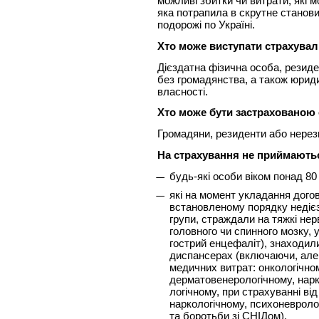
можливі збитки чи витрати, які 
яка потрапила в скрутне станови
подорожі по Україні.
Хто може виступати страхува
Дієздатна фізична особа, резиде
без громадянства, а також юрид
власності.
Хто може бути застрахованою
Громадяни, резиденти або нерези
На страхування не приймають
будь-які особи віком понад 80 
які на момент укладання дого
встановленому порядку недієз
групи, страждали на тяжкі нер
головного чи спинного мозку, 
гострий енцефаліт), знаходили
диспансерах (включаючи, але
медичних витрат: онкологічно
дерматовенерологічному, нарк
логічному, при страхуванні ві
наркологічному, психоневроло
та боротьби зі СНІДом).