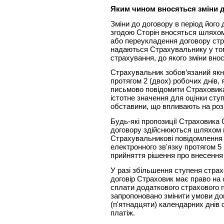
Яким чином вносяться зміни 
Зміни до договору в період його 
згодою Сторін вносяться шляхо
або переукладення договору стр
надаються Страхувальнику у том
страхування, до якого зміни вно
Страхувальник зобов’язаний якн
протягом 2 (двох) робочих днів, 
письмово повідомити Страховика
істотне значення для оцінки ступ
обставини, що впливають на розм
Будь-які пропозиції Страховика
договору здійснюються шляхом
Страхувальникові повідомлення
електронного зв'язку протягом 5 
прийняття рішення про внесення 
У разі збільшення ступеня страх
договір Страховик має право на
сплати додаткового страхового 
запропоновано змінити умови дог
(п'ятнадцяти) календарних днів
платіж.