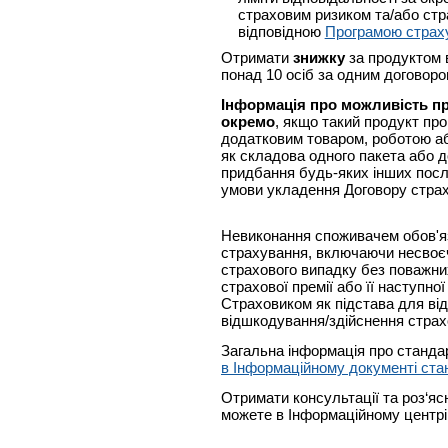
страховим ризиком та/або ст
відповідною
Програмою страх
Отримати
знижку
за продуктом 
понад 10 осіб за одним договор
Інформація про можливість п
окремо
, якщо такий продукт про
додатковим товаром, роботою аб
як складова одного пакета або 
придбання будь-яких інших посл
умови укладення Договору стра
Невиконання споживачем обов'яз
страхування, включаючи несвоє
страхового випадку без поважни
страхової премії або її наступно
Страховиком як підстава для від
відшкодування/здійснення страх
Загальна інформація про станда
в Інформаційному документі ста
Отримати консультації та роз‘я
можете в Інформаційному центрі