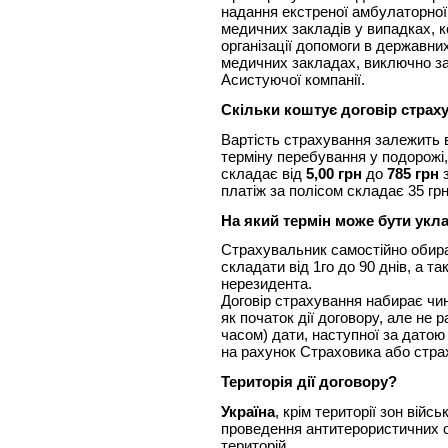
надання екстреної амбулаторної
медичних закладів у випадках, 
організації допомоги в державни
медичних закладах, виключно за
Асистуючої компанії.
Скільки коштує договір страх
Вартість страхування залежить 
терміну перебування у подорожі,
складає від
5,00 грн
до
785 грн
з
платіж за полісом складає 35 грн
На який термін може бути укл
Страхувальник самостійно обирає
складати від 1го до 90 днів, а та
нерезидента.
Договір страхування набирає чинн
як початок дії договору, але не р
часом) дати, наступної за дато
на рахунок Страховика або стра
Територія дії договору?
Україна
, крім території зон війсь
проведення антитерористичних о
територій.