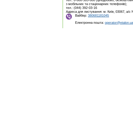
з мобільних та стаціонарних телефонів);
тел.: (044) 392-03-16
Адреса для листування: м. Київ, 03067, а/с
Вайбер:
380681181045
Електронна пошта:
operator@etalon.u