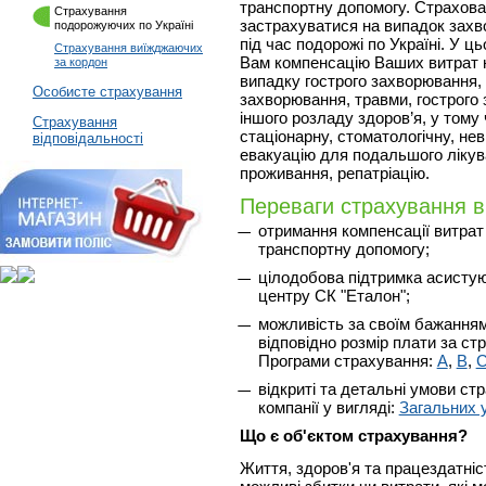
транспортну допомогу. Страхова
Страхування
застрахуватися на випадок зах
подорожуючих по Україні
під час подорожі по Україні. У ц
Страхування виїжджаючих
Вам компенсацію Ваших витрат 
за кордон
випадку гострого захворювання, 
Особисте страхування
захворювання, травми, гострого
іншого розладу здоров’я, у тому
Страхування
стаціонарну, стоматологічну, не
відповідальності
евакуацію для подальшого лікув
проживання, репатріацію.
Переваги страхування в
отримання компенсації витрат
транспортну допомогу;
цілодобова підтримка асистую
центру СК "Еталон";
можливість за своїм бажанням
відповідно розмір плати за ст
Програми страхування:
А
,
В
,
відкриті та детальні умови ст
компанії у вигляді:
Загальних 
Що є об'єктом страхування?
Життя, здоров'я та працездатніс