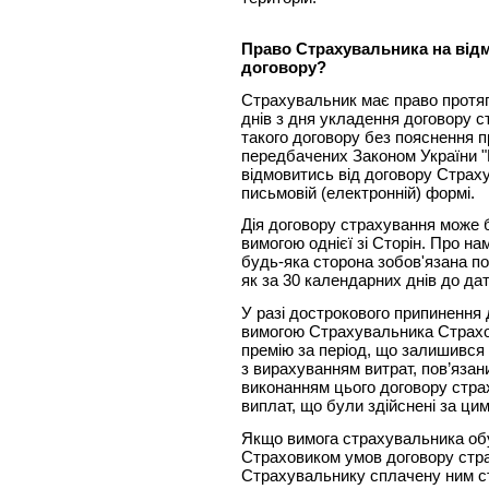
Право Страхувальника на від
договору?
Страхувальник має право протяг
днів з дня укладення договору 
такого договору без пояснення пр
передбачених Законом України "
відмовитись від договору Страх
письмовій (електронній) формі.
Дія договору страхування може
вимогою однієї зі Сторін. Про на
будь-яка сторона зобов'язана по
як за 30 календарних днів до дат
У разі дострокового припинення 
вимогою Страхувальника Страхо
премію за період, що залишився д
з вирахуванням витрат, пов’язан
виконанням цього договору стра
виплат, що були здійснені за ци
Якщо вимога страхувальника о
Страховиком умов договору стр
Страхувальнику сплачену ним ст