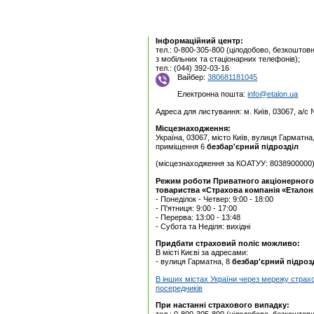
Інформаційний центр:
тел.: 0-800-305-800 (цілодобово, безкоштовн
з мобільних та стаціонарних телефонів);
тел.: (044) 392-03-16
Вайбер:
380681181045
Електронна пошта:
info@etalon.ua
Адреса для листування: м. Київ, 03067, а/с
Місцезнаходження:
Україна, 03067, місто Київ, вулиця Гарматна
приміщення 6
безбар'єрний підрозділ
(місцезнаходження за КОАТУУ: 8038900000
Режим роботи Приватного акцiонерного
товариства «Страхова компанія «Еталон
- Понеділок - Четвер: 9:00 - 18:00
- П'ятниця: 9:00 - 17:00
- Перерва: 13:00 - 13:48
- Субота та Неділя: вихідні
Придбати страховий поліс можливо:
В місті Києві за адресами:
- вулиця Гарматна, 8
безбар'єрний підроз
В інших містах України через мережу страх
посередників
При настанні страхового випадку:
тел.: 0-800-305-800 (цілодобово, безкоштовн