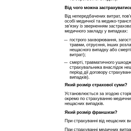
Від чого можна застрахуватис
Від непередбачених витрат, пов’
особі медичної та медико-трансп
зв’язку із зверненням застрахов
медичного закладу у випадках:
гострого захворювання, загос
травми, отруєння, інших розла
нещасного випадку або смерті
витрат);
смерті, травматичного ушкодж
страхувальника внаслідок нещ
період дії договору страхуван
випадків).
Який розмір страхової суми?
Установлюється за згодою сторі
окремо по страхуванню медичних
нещасних випадків.
Який розмір франшизи?
При страхуванні від нещасних ви
При страхуванні медичних витра