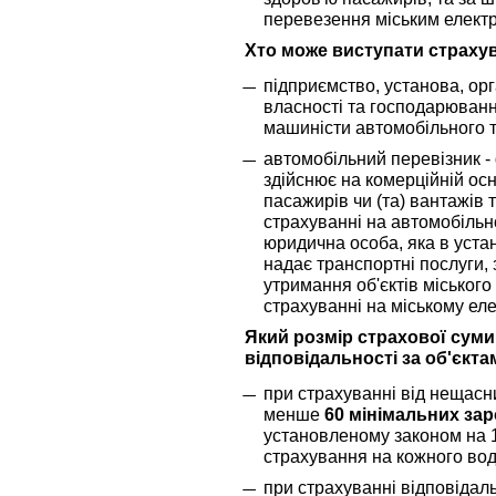
перевезення міським елект
Хто може виступати страх
підприємство, установа, ор
власності та господарювання
машиністи автомобільного т
автомобільний перевізник -
здійснює на комерційній ос
пасажирів чи (та) вантажів
страхуванні на автомобільно
юридична особа, яка в уст
надає транспортні послуги,
утримання об'єктів міського
страхуванні на міському еле
Який розмір страхової суми
відповідальності за об'єкт
при страхуванні від нещасни
менше
60 мінімальних зар
установленому законом на 1
страхування на кожного вод
при страхуванні відповідал