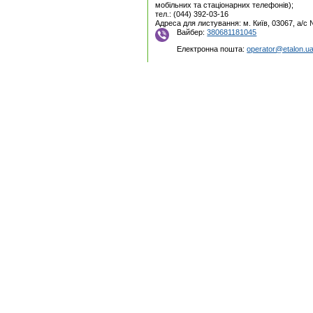
мобільних та стаціонарних телефонів);
тел.: (044) 392-03-16
Адреса для листування: м. Київ, 03067, а/с
Вайбер:
380681181045
Електронна пошта:
operator@etalon.u