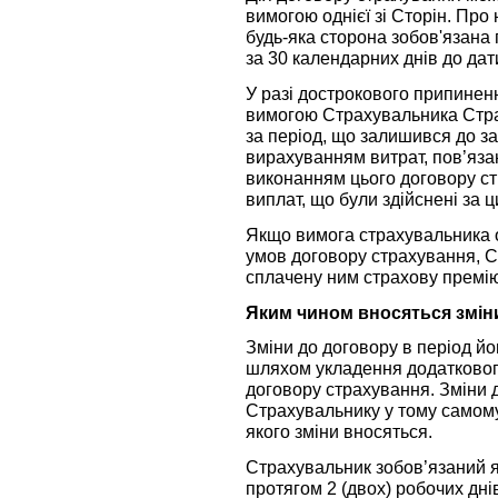
вимогою однієї зі Сторін. Про
будь-яка сторона зобов'язана 
за 30 календарних днів до дат
У разі дострокового припиненн
вимогою Страхувальника Стра
за період, що залишився до зак
вирахуванням витрат, пов’яза
виконанням цього договору ст
виплат, що були здійснені за 
Якщо вимога страхувальника
умов договору страхування, 
сплачену ним страхову премію
Яким чином вносяться змін
Зміни до договору в період йо
шляхом укладення додатковог
договору страхування. Зміни 
Страхувальнику у тому самому 
якого зміни вносяться.
Страхувальник зобов’язаний я
протягом 2 (двох) робочих днів