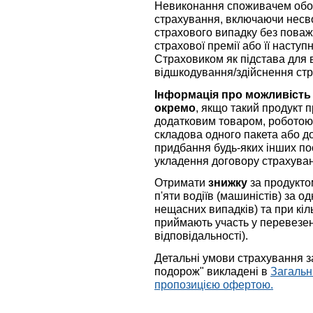
Невиконання споживачем обов
страхування, включаючи несв
страхового випадку без поваж
страхової премії або її насту
Страховиком як підстава для 
відшкодування/здійснення стр
Інформація про можливість
окремо
, якщо такий продукт п
додатковим товаром, роботою 
складова одного пакета або д
придбання будь-яких інших по
укладення договору страхува
Отримати
знижку
за продукто
п'яти водіїв (машиністів) за 
нещасних випадків) та при кіл
приймають участь у перевезен
відповідальності).
Детальні умови страхування з
подорож" викладені в
Загальн
пропозицією офертою.