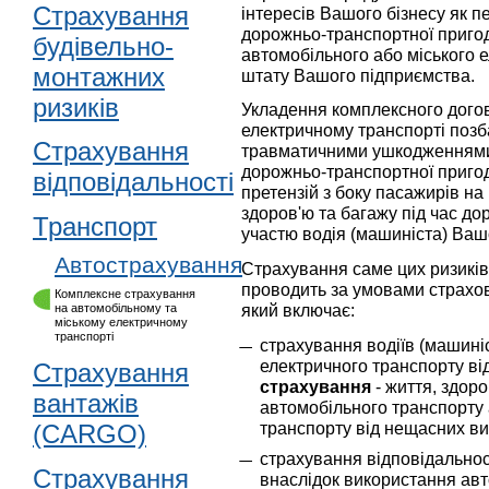
Страхування
інтересів Вашого бізнесу як п
дорожньо-транспортної пригоди
будівельно-
автомобільного або міського е
монтажних
штату Вашого підприємства.
ризиків
Укладення комплексного догов
електричному транспорті позба
Страхування
травматичними ушкодженнями 
дорожньо-транспортної пригод
відповідальності
претензій з боку пасажирів на
здоров'ю та багажу під час д
Транспорт
участю водія (машиніста) Ваш
Автострахування
Страхування саме цих ризиків
проводить за умовами страхов
Комплексне страхування
який включає:
на автомобільному та
міському електричному
транспорті
страхування водіїв (машиніс
електричного транспорту ві
Страхування
страхування
- життя, здоро
вантажів
автомобільного транспорту 
транспорту від нещасних ви
(CARGO)
страхування відповідальнос
Страхування
внаслідок використання авт