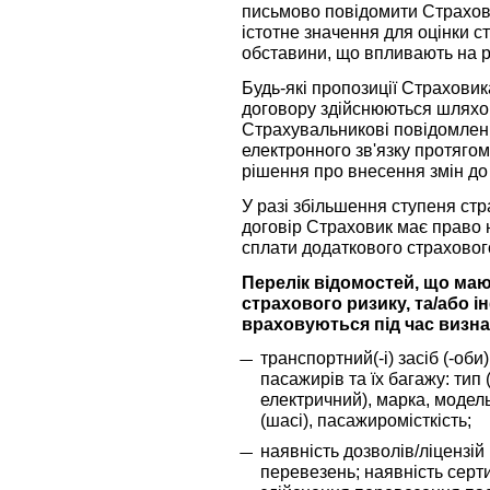
письмово повідомити Страхов
істотне значення для оцінки с
обставини, що впливають на ро
Будь-які пропозиції Страхови
договору здійснюються шлях
Страхувальникові повідомлен
електронного зв'язку протягом 
рішення про внесення змін до
У разі збільшення ступеня стр
договір Страховик має право 
сплати додаткового страховог
Перелік відомостей, що маю
страхового ризику, та/або і
враховуються під час визна
транспортний(-і) засіб (-оби
пасажирів та їх багажу: тип
електричний), марка, модел
(шасі), пасажиромісткість;
наявність дозволів/ліцензі
перевезень; наявність серт