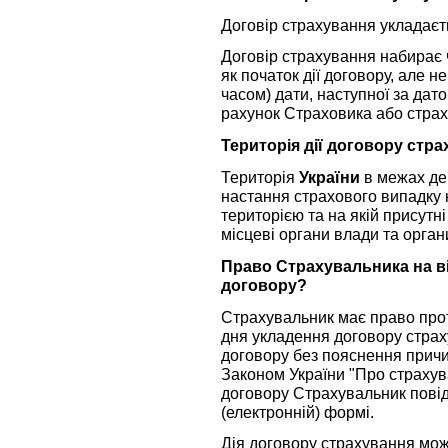
Договір страхування укладаєть
Договір страхування набирає ч
як початок дії договору, але не
часом) дати, наступної за да
рахунок Страховика або стра
Територія дії договору стр
Територія
України
в межах де
настання страхового випадку
територією та на якій присутн
місцеві органи влади та орган
Право Страхувальника на в
договору?
Страхувальник має право прот
дня укладення договору стра
договору без пояснення причи
Законом України "Про страхува
договору Страхувальник пові
(електронній) формі.
Дія договору страхування мо