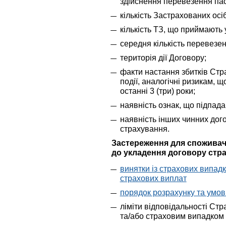
здійснення перевезення па
кількість Застрахованих осі
кількість ТЗ, що приймають 
середня кількість перевезен
територія дії Договору;
факти настання збитків Стр
події, аналогічні ризикам, 
останні 3 (три) роки;
наявність ознак, що підпад
наявність інших чинних дог
страхування.
Застереження для споживач
до укладення договору стра
винятки із страхових випадк
страхових виплат
порядок розрахунку та умов
ліміти відповідальності Ст
та/або страховим випадком 