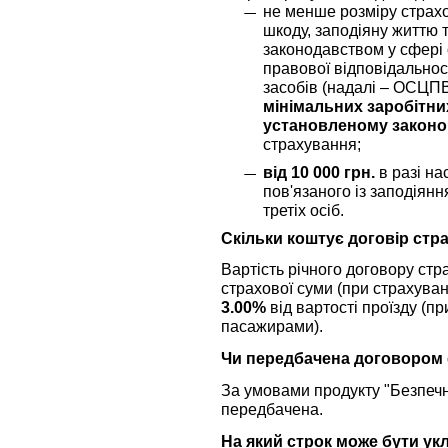
не менше розміру страхо
шкоду, заподіяну життю 
законодавством у сфері 
правової відповідальнос
засобів (надалі – ОСЦП
мінімальних заробітних
установленому законом
страхування;
від 10 000 грн.
в разі на
пов'язаного із заподіян
третіх осіб.
Скільки коштує договір стр
Вартість річного договору ст
страхової суми (при страхуван
3.00%
від вартості проїзду (п
пасажирами).
Чи передбачена договором
За умовами продукту "Безпеч
передбачена.
На який строк може бути ук