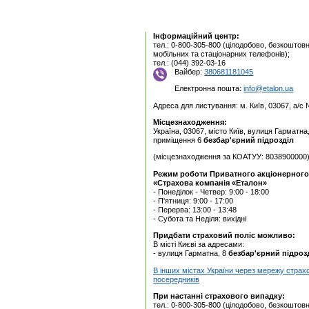
Інформаційний центр:
тел.: 0-800-305-800 (цілодобово, безкоштовн
мобільних та стаціонарних телефонів);
тел.: (044) 392-03-16
Вайбер:
380681181045
Електронна пошта:
info@etalon.ua
Адреса для листування: м. Київ, 03067, а/с
Місцезнаходження:
Україна, 03067, місто Київ, вулиця Гарматна
приміщення 6
безбар'єрний підрозділ
(місцезнаходження за КОАТУУ: 8038900000
Режим роботи Приватного акцiонерного
«Страхова компанія «Еталон»
- Понеділок - Четвер: 9:00 - 18:00
- П'ятниця: 9:00 - 17:00
- Перерва: 13:00 - 13:48
- Субота та Неділя: вихідні
Придбати страховий поліс можливо:
В місті Києві за адресами:
- вулиця Гарматна, 8
безбар'єрний підроз
В інших містах України через мережу страх
посередників
При настанні страхового випадку:
тел.: 0-800-305-800 (цілодобово, безкоштовн