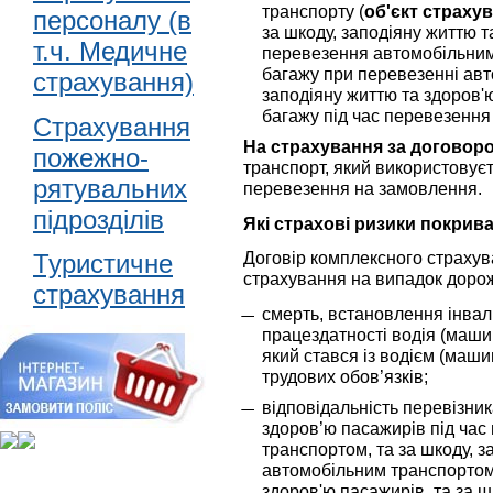
транспорту (
об'єкт страху
персоналу (в
за шкоду, заподіяну життю т
т.ч. Медичне
перевезення автомобільним 
багажу при перевезенні авт
страхування)
заподіяну життю та здоров'ю
багажу під час перевезення
Страхування
На страхування за договор
пожежно-
транспорт, який використовуєть
рятувальних
перевезення на замовлення.
підрозділів
Які страхові ризики покри
Договір комплексного страху
Туристичне
страхування на випадок дорож
страхування
смерть, встановлення інвал
працездатності водія (маши
який стався із водієм (маши
трудових обов’язків;
відповідальність перевізник
здоров’ю пасажирів під ча
транспортом, та за шкоду, 
автомобільним транспортом,
здоров'ю пасажирів, та за ш