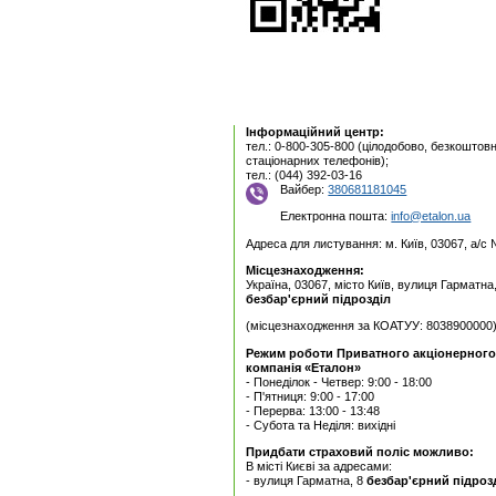
Інформаційний центр:
тел.: 0-800-305-800 (цілодобово, безкоштовн
стаціонарних телефонів);
тел.: (044) 392-03-16
Вайбер:
380681181045
Електронна пошта:
info@etalon.ua
Адреса для листування: м. Київ, 03067, а/с
Місцезнаходження:
Україна, 03067, місто Київ, вулиця Гарматна
безбар'єрний підрозділ
(місцезнаходження за КОАТУУ: 8038900000
Режим роботи Приватного акцiонерного
компанія «Еталон»
- Понеділок - Четвер: 9:00 - 18:00
- П'ятниця: 9:00 - 17:00
- Перерва: 13:00 - 13:48
- Субота та Неділя: вихідні
Придбати страховий поліс можливо:
В місті Києві за адресами:
- вулиця Гарматна, 8
безбар'єрний підроз