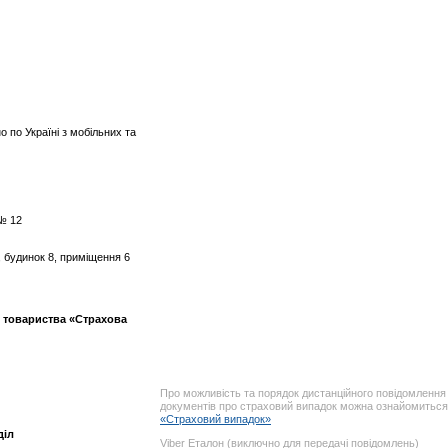
о по Україні з мобільних та
 № 12
, будинок 8, приміщення 6
)
 товариства «Страхова
Про можливість та порядок дистанційного повідомлення 
документів про страховий випадок можна ознайомиться 
«Страховий випадок»
діл
Viber Еталон (виключно для передачі повідомлень)