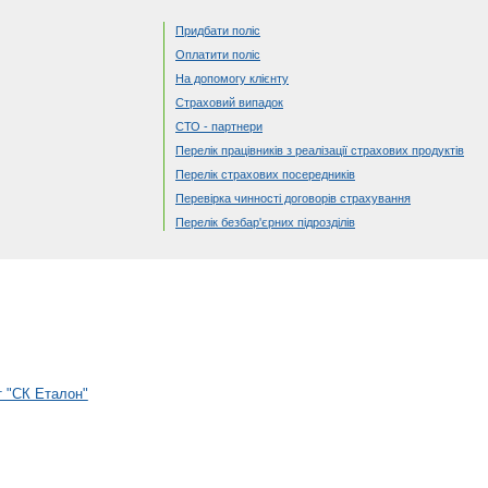
Придбати поліс
Оплатити поліс
На допомогу клієнту
Страховий випадок
СТО - партнери
Перелік працівників з реалізації страхових продуктів
Перелік страхових посередників
Перевірка чинності договорів страхування
Перелік безбар'єрних підрозділів
т "СК Еталон"