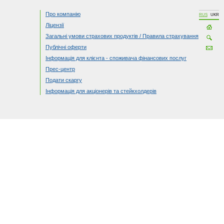
Про компанію
RUS
UKR
Ліцензії
Загальні умови страхових продуктів / Правила страхування
Публічні оферти
Інформація для клієнта - споживача фінансових послуг
Прес-центр
Подати скаргу
Інформація для акціонерів та стейкхолдерів