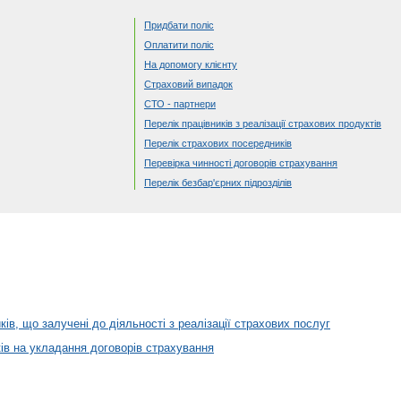
Придбати поліс
Оплатити поліс
На допомогу клієнту
Страховий випадок
СТО - партнери
Перелік працівників з реалізації страхових продуктів
Перелік страхових посередників
Перевірка чинності договорів страхування
Перелік безбар'єрних підрозділів
ів, що залучені до діяльності з реалізації страхових послуг
в на укладання договорів страхування