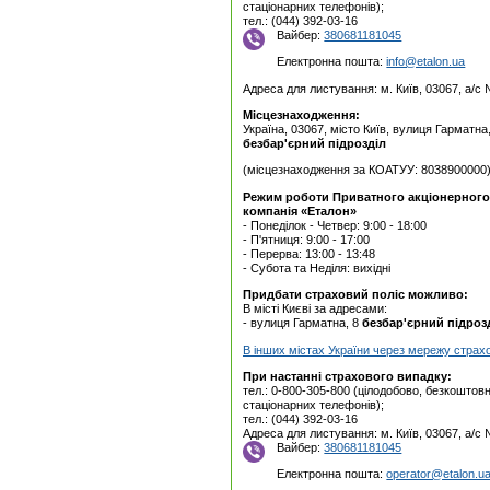
стаціонарних телефонів);
тел.: (044) 392-03-16
Вайбер:
380681181045
Електронна пошта:
info@etalon.ua
Адреса для листування: м. Київ, 03067, а/с
Місцезнаходження:
Україна, 03067, місто Київ, вулиця Гарматна
безбар'єрний підрозділ
(місцезнаходження за КОАТУУ: 8038900000
Режим роботи Приватного акцiонерного
компанія «Еталон»
- Понеділок - Четвер: 9:00 - 18:00
- П'ятниця: 9:00 - 17:00
- Перерва: 13:00 - 13:48
- Субота та Неділя: вихідні
Придбати страховий поліс можливо:
В місті Києві за адресами:
- вулиця Гарматна, 8
безбар'єрний підроз
В інших містах України через мережу страх
При настанні страхового випадку:
тел.: 0-800-305-800 (цілодобово, безкоштовн
стаціонарних телефонів);
тел.: (044) 392-03-16
Адреса для листування: м. Київ, 03067, а/с
Вайбер:
380681181045
Електронна пошта:
operator@etalon.u