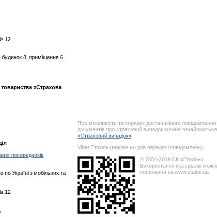
 № 12
, будинок 8, приміщення 6
)
 товариства «Страхова
Про можливість та порядок дистанційного повідомлення 
документів про страховий випадок можна ознайомиться 
«Страховий випадок»
діл
Viber Еталон (виключно для передачі повідомлень)
ових посередників
© 2004-2019 СК «Еталон».
Використання матеріалів можл
посилання на www.etalon.ua
о по Україні з мобільних та
 № 12
a