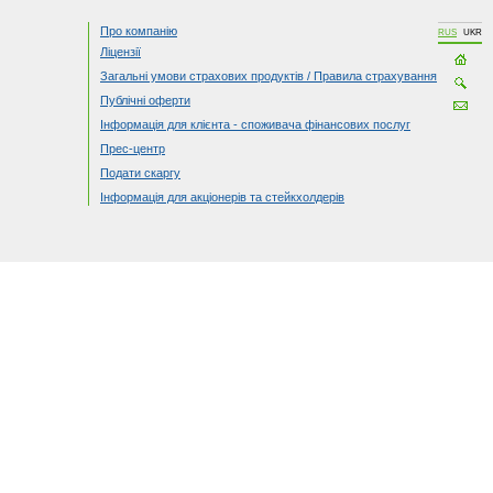
Про компанію
RUS
UKR
Ліцензії
Загальні умови страхових продуктів / Правила страхування
Публічні оферти
Інформація для клієнта - споживача фінансових послуг
Прес-центр
Подати скаргу
Інформація для акціонерів та стейкхолдерів