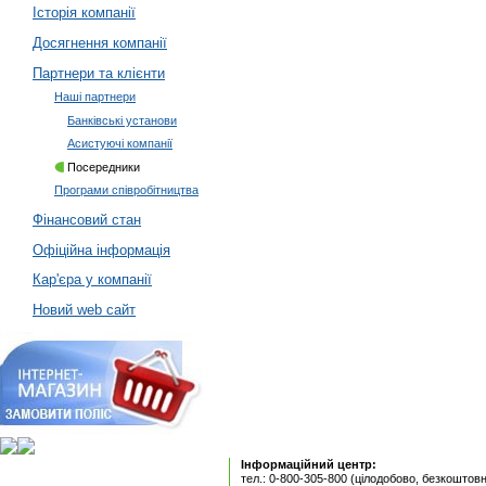
Історія компанії
Досягнення компанії
Партнери та клієнти
Наші партнери
Банківські установи
Асистуючі компанії
Посередники
Програми співробітництва
Фінансовий стан
Офіційна інформація
Кар'єра у компанії
Новий web сайт
Інформаційний центр:
тел.: 0-800-305-800 (цілодобово, безкоштовн