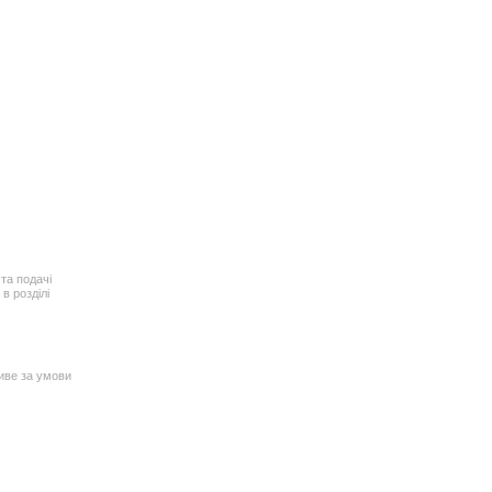
та подачі
в розділі
иве за умови