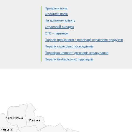
Придбати поліс
Оплатити поліс
На допомогу клієнту
Страховий випадок
СТО - партнери
Перелік працівників з реалізації страхових продуктів
Перелік страхових посередників
Перевірка чинності договорів страхування
Перелік безбар'єрних підрозділів