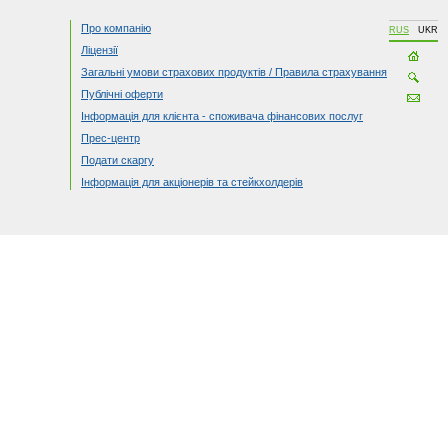
Про компанію
RUS
UKR
Ліцензії
Загальні умови страхових продуктів / Правила страхування
Публічні оферти
Інформація для клієнта - споживача фінансових послуг
Прес-центр
Подати скаргу
Інформація для акціонерів та стейкхолдерів